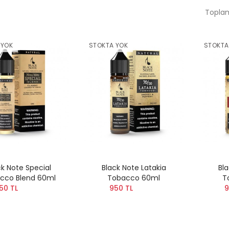
Toplam
 YOK
STOKTA YOK
STOKTA
ck Note Special
Black Note Latakia
Bla
cco Blend 60ml
Tobacco 60ml
T
50 TL
950 TL
9