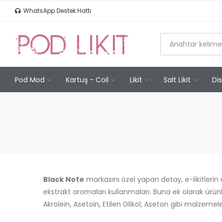
WhatsApp Destek Hattı
Pod Mod
Kartuş - Coil
Likit
Salt Likit
Di
Black Note
markasını özel yapan detay, e-likitlerin
ekstrakt aromaları kullanmaları. Buna ek olarak ürünl
Akrolein, Asetoin, Etilen Glikol, Aseton gibi malzemel