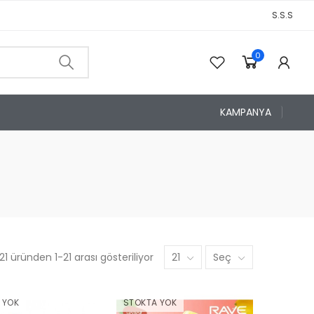
S.S.S
0
0
KAMPANYA
1 üründen 1-21 arası gösteriliyor
21
Seç
 YOK
STOKTA YOK