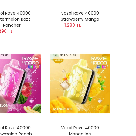
ol Rave 40000
Vozol Rave 40000
termelon Razz
Strawberry Mango
Rancher
1.290 TL
290 TL
 YOK
STOKTA YOK
ol Rave 40000
Vozol Rave 40000
awmelon Peach
Mango Ice