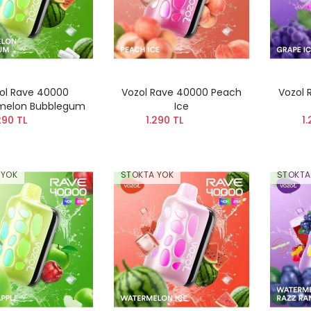
ol Rave 40000
Vozol Rave 40000 Peach
Vozol 
melon Bubblegum
Ice
290 TL
1.290 TL
1.
 YOK
STOKTA YOK
STOKTA