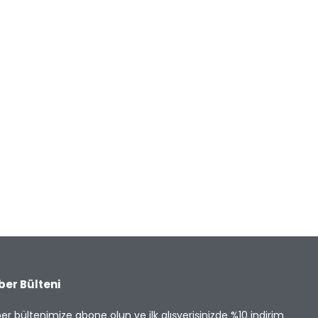
ber Bülteni
er bültenimize abone olun ve ilk alışverişinizde %10 indirim