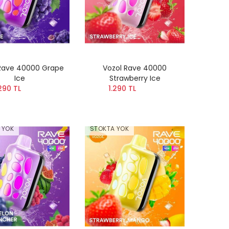
Rave 40000 Grape
Vozol Rave 40000
Ice
Strawberry Ice
290 TL
1.290 TL
 YOK
STOKTA YOK