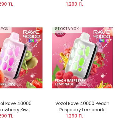
290 TL
1.290 TL
 YOK
STOKTA YOK
ol Rave 40000
Vozol Rave 40000 Peach
trawberry Kiwi
Raspberry Lemonade
290 TL
1.290 TL