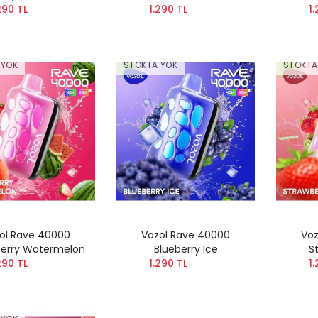
290 TL
1.290 TL
1.
 YOK
STOKTA YOK
STOKTA
ol Rave 40000
Vozol Rave 40000
Voz
berry Watermelon
Blueberry Ice
S
290 TL
1.290 TL
1.