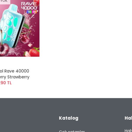
 YOK
ol Rave 40000
rry Strawberry
290 TL
Katalog
Ha
Hab