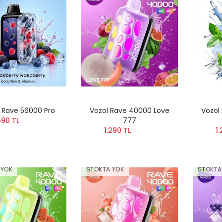
 Rave 56000 Pro
Vozol Rave 40000 Love
Vozol
590 TL
777
1.290 TL
1.
 YOK
STOKTA YOK
STOKTA