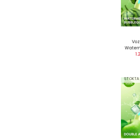
Voz
Water
1.
STOKTA