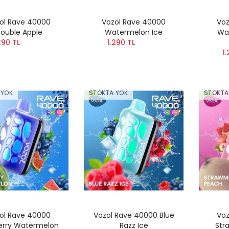
ol Rave 40000
Vozol Rave 40000
Voz
ouble Apple
Watermelon Ice
Wa
290 TL
1.290 TL
1.
 YOK
STOKTA YOK
STOKTA
ol Rave 40000
Vozol Rave 40000 Blue
Voz
erry Watermelon
Razz Ice
Str