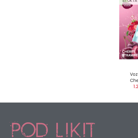
STOKTA
Voz
Che
1.