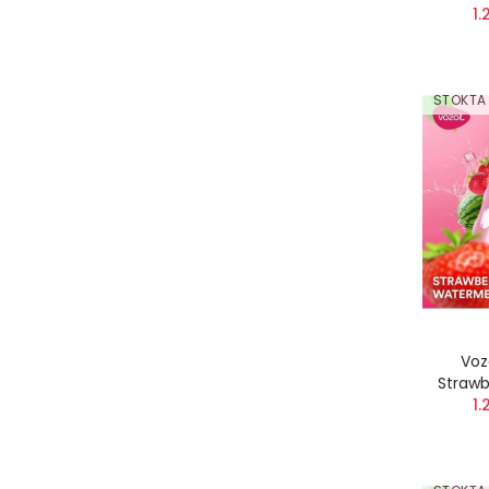
1.
STOKTA
Voz
Straw
1.