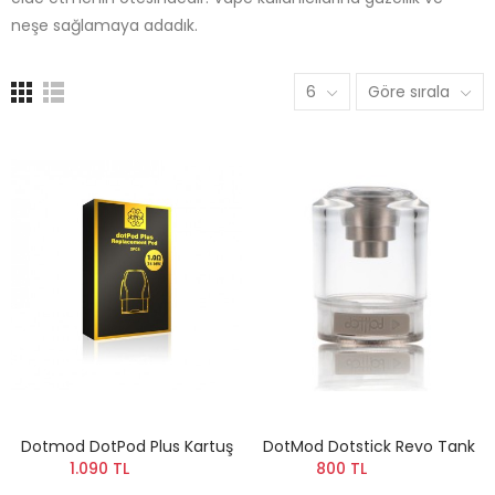
neşe sağlamaya adadık.
6
Göre sırala
Dotmod DotPod Plus Kartuş
DotMod Dotstick Revo Tank
1.090 TL
800 TL