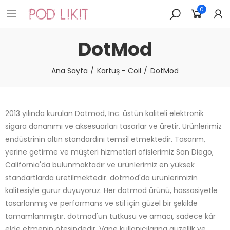
0
DotMod
Ana Sayfa
Kartuş - Coil
DotMod
2013 yılında kurulan Dotmod, Inc. üstün kaliteli elektronik
sigara donanımı ve aksesuarları tasarlar ve üretir. Ürünlerimiz
endüstrinin altın standardını temsil etmektedir. Tasarım,
yerine getirme ve müşteri hizmetleri ofislerimiz San Diego,
California'da bulunmaktadır ve ürünlerimiz en yüksek
standartlarda üretilmektedir. dotmod'da ürünlerimizin
kalitesiyle gurur duyuyoruz. Her dotmod ürünü, hassasiyetle
tasarlanmış ve performans ve stil için güzel bir şekilde
tamamlanmıştır. dotmod'un tutkusu ve amacı, sadece kâr
elde etmenin ötesindedir. Vape kullanıcılarına güzellik ve