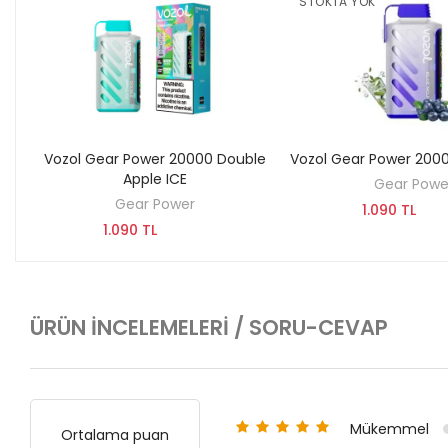
STOKTA YOK
Vozol Gear Power 20000 Double
Vozol Gear Power 2000
KEŞFET
SEPETE EKLE
Apple ICE
Gear Powe
Gear Power
1.090 TL
1.090 TL
ÜRÜN İNCELEMELERI / SORU-CEVAP
Mükemmel
Ortalama puan