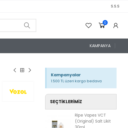
S.S.S
0
0
KAMPANYA
Kampanyalar
1.500 TL üzeri kargo bedava
SEÇTIKLERIMIZ
Ripe Vapes VCT
(Original) Salt Likit
30ml