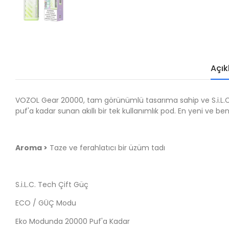
Açı
VOZOL Gear 20000, tam görünümlü tasarıma sahip ve S.i.L.C T
puf'a kadar sunan akıllı bir tek kullanımlık pod. En yeni ve b
Aroma >
Taze ve ferahlatıcı bir üzüm tadı
S.i.L.C. Tech Çift Güç
ECO / GÜÇ Modu
Eko Modunda 20000 Puf'a Kadar