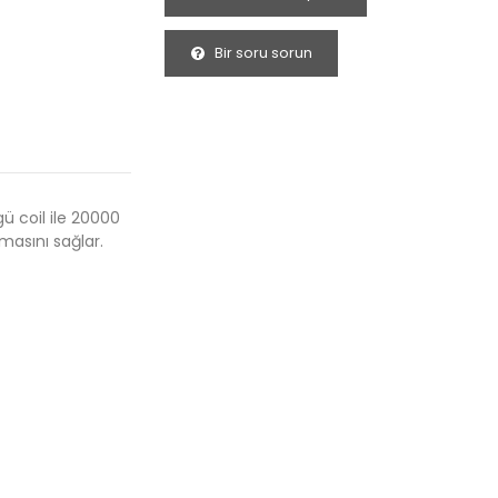
Bir soru sorun
ü coil ile 20000
masını sağlar.