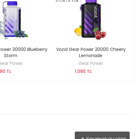
STOKTA YOK
Power 20000 Blueberry
Vozol Gear Power 20000 Cheery
KEŞFET
KEŞFET
Storm
Lemonade
Gear Power
Gear Power
090 TL
1.090 TL
Yorumunuzu yazın