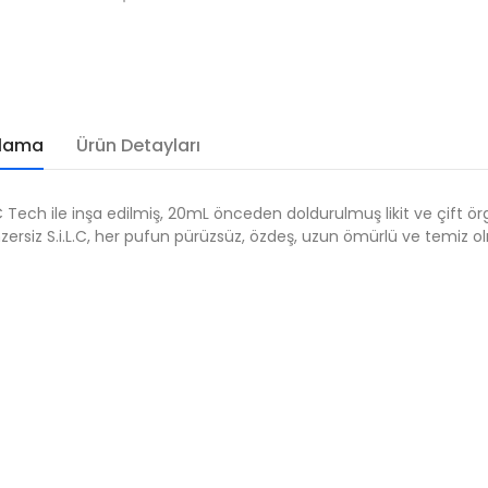
klama
Ürün Detayları
ech ile inşa edilmiş, 20mL önceden doldurulmuş likit ve çift örg
enzersiz S.i.L.C, her pufun pürüzsüz, özdeş, uzun ömürlü ve temiz ol