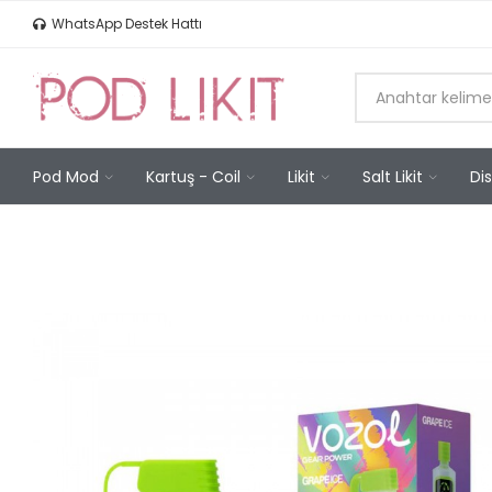
WhatsApp Destek Hattı
Pod Mod
Kartuş - Coil
Likit
Salt Likit
Di