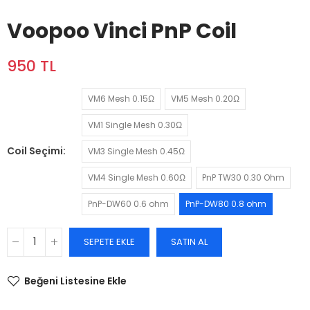
Voopoo Vinci PnP Coil
950 TL
VM6 Mesh 0.15Ω
VM5 Mesh 0.20Ω
VM1 Single Mesh 0.30Ω
Coil Seçimi
VM3 Single Mesh 0.45Ω
VM4 Single Mesh 0.60Ω
PnP TW30 0.30 Ohm
PnP-DW60 0.6 ohm
PnP-DW80 0.8 ohm
SEPETE EKLE
SATIN AL
Beğeni Listesine Ekle