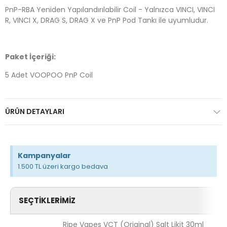
PnP-RBA Yeniden Yapılandırılabilir Coil - Yalnızca VINCI, VINCI
R, VINCI X, DRAG S, DRAG X ve PnP Pod Tankı ile uyumludur.
Paket İçeriği:
5 Adet VOOPOO PnP Coil
ÜRÜN DETAYLARI
Kampanyalar
1.500 TL üzeri kargo bedava
SEÇTIKLERIMIZ
Ripe Vapes VCT (Original) Salt Likit 30ml