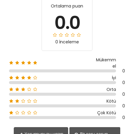
Ortalama puan
0.0
0 İnceleme
Mükemm
el
0
İyi
0
Orta
0
Kötü
0
Çok Kötü
0
Yorumunuzu yazın
Bir soru sorun