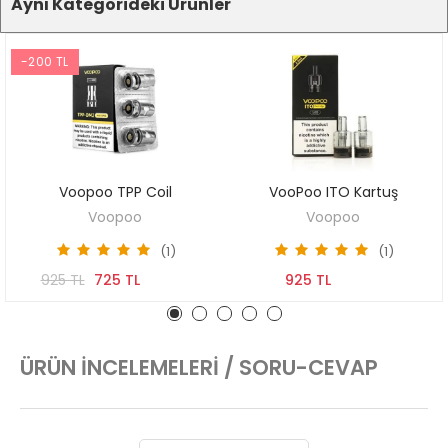
Aynı Kategorideki Ürünler
-200 TL
Voopoo TPP Coil
VooPoo ITO Kartuş
SEPETE EKLE
SEPETE EKLE
Voopoo
Voopoo
(1)
(1)
925 TL
725 TL
925 TL
ÜRÜN İNCELEMELERI / SORU-CEVAP