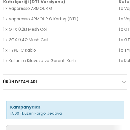
Kutu İçeriği (DTL Versiyonu)
Kutu 
1 x Vaporesso ARMOUR G
1 x 
1 x Vaporesso ARMOUR G Kartuş (DTL)
1 x V
1 x GTX 0,2Ω Mesh Coil
1 x G
1 x GTX 0,4Ω Mesh Coil
1 x G
1 x TYPE-C Kablo
1 x T
1 x Kullanım Kılavuzu ve Garanti Kartı
1 x K
ÜRÜN DETAYLARI
Kampanyalar
1.500 TL üzeri kargo bedava