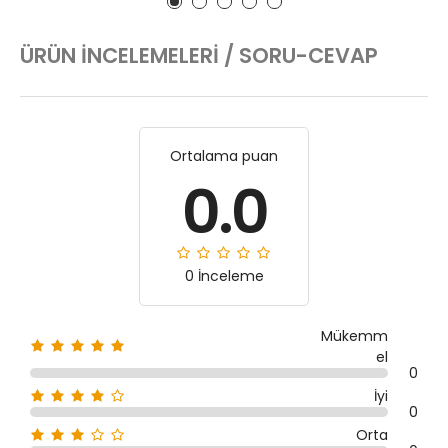
ÜRÜN İNCELEMELERI / SORU-CEVAP
Ortalama puan
0.0
0 İnceleme
Mükemm
el
0
İyi
0
Orta