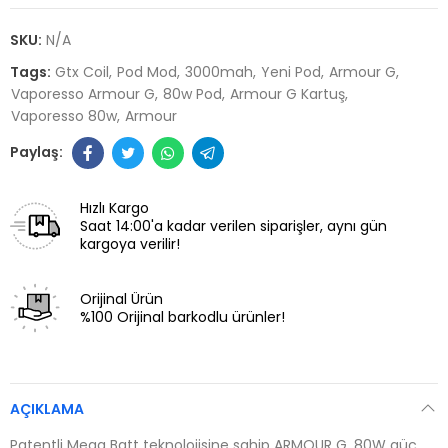
SKU:
N/A
Tags:
Gtx Coil
Pod Mod
3000mah
Yeni Pod
Armour G
Vaporesso Armour G
80w Pod
Armour G Kartuş
Vaporesso 80w
Armour
Hızlı Kargo
Saat 14:00'a kadar verilen siparişler, aynı gün
kargoya verilir!
Orijinal Ürün
%100 Orijinal barkodlu ürünler!
AÇIKLAMA
Patentli Mega Batt teknolojisine sahip ARMOUR G, 80W güç