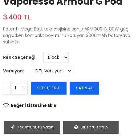
Vaporesso Armour G Pod
3.400 TL
Patentli Mega Batt teknolojisine sahip ARMOUR G, 80W güç
sağlarken kompakt boyutunu koruyan 3000mAh bataryaya
sahiptir.
Renk Seçeneği
Versiyon
SEPETE EKLE
SATIN AL
Beğeni Listesine Ekle
Yorumunuzu yazın
Bir soru sorun