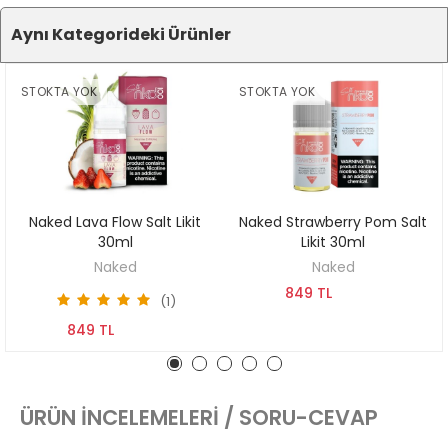
Aynı Kategorideki Ürünler
STOKTA YOK
STOKTA YOK
l
Naked Lava Flow Salt Likit
Naked Strawberry Pom Salt
KEŞFET
KEŞFET
30ml
Likit 30ml
Naked
Naked
849 TL
(1)
849 TL
ÜRÜN İNCELEMELERI / SORU-CEVAP