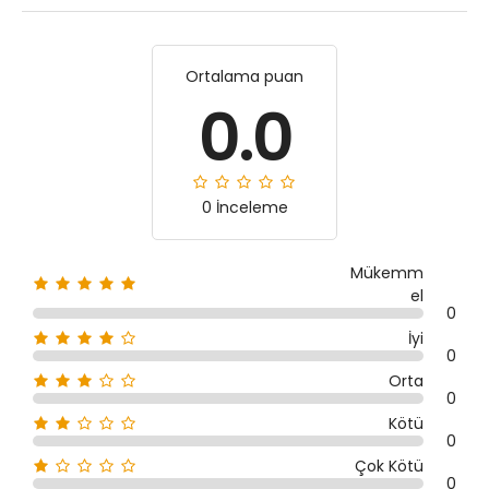
Ortalama puan
0.0
0 İnceleme
Mükemm
el
0
İyi
0
Orta
0
Kötü
0
Çok Kötü
0