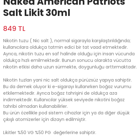
Naked American Patriots
Salt Likit 30ml
849 TL
Nikotin tuzu ( Nic salt ), normal sigarayla karşılaştırıldığında;
kullanıcılara oldukça tatmin edici bir tat vaad etmektedir.
Ayrıca, nikotin tuzu en saf halinde olduğu için insan vücunda
oldukça hızlı emilmektedir. Bunun sonucu olarakta vücutta
nikotin etkisi daha uzun sürmekte, doygunluğu arttırmaktadır.
Nikotin tuzları yani nic salt oldukça pürüzsüz yapıya sahiptir.
Bu da demek oluyor ki e-sigarayı kullanırken boğaz vurumu
etkilemektedir. Ayrıca boğaz tahrişini de oldukça aza
indirmektedir. Kullanıcılar yüksek seviyede nikotini boğaz
tahribi olmadan kullanabilirler.
Bu ürün özellikle pod sistem cihazlar için ya da diğer düşük
çıkışlı atomizerler için dizayn edilmiştir.
Likitler %50 VG %50 PG ​ değerlerine sahiptir.