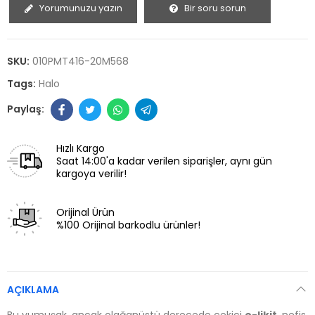
Yorumunuzu yazın
Bir soru sorun
SKU:
010PMT416-20M568
Tags:
Halo
Hızlı Kargo
Saat 14:00'a kadar verilen siparişler, aynı gün
kargoya verilir!
Orijinal Ürün
%100 Orijinal barkodlu ürünler!
AÇIKLAMA
Bu yumuşak, ancak olağanüstü derecede çekici
e-likit
, nefis