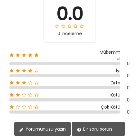
0.0
0 İnceleme
Mükemm
el
0
İyi
0
Orta
0
Kötü
0
Çok Kötü
0
Yorumunuzu yazın
Bir soru sorun