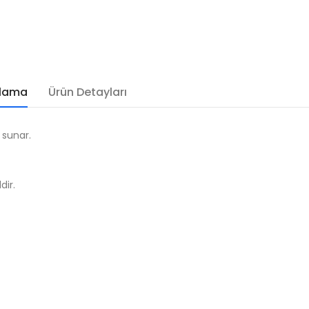
klama
Ürün Detayları
 sunar.
dir.