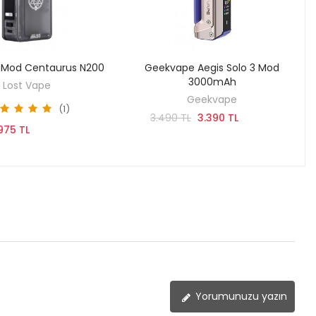
 Mod Centaurus N200
Geekvape Aegis Solo 3 Mod
KEŞFET
SEPETE EKLE
3000mAh
Lost Vape
Geekvape
(1)
3.490 TL
3.390 TL
975 TL
Yorumunuzu yazın