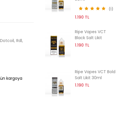
(1)
1.190 TL
Ripe Vapes VCT
Black Salt Likit
Dotcoil
Rdl
1.190 TL
Ripe Vapes VCT Bold
Salt Likit 30ml
 gün kargoya
1.190 TL