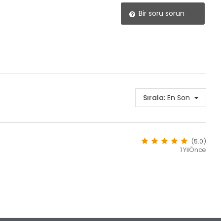
Bir soru sorun
Sırala:
En Son
(5.0)
1 YılÖnce