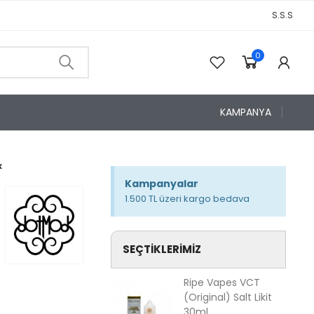
S.S.S
0
0
KAMPANYA
x
Kampanyalar
1.500 TL üzeri kargo bedava
SEÇTIKLERIMIZ
Ripe Vapes VCT
(Original) Salt Likit
30ml