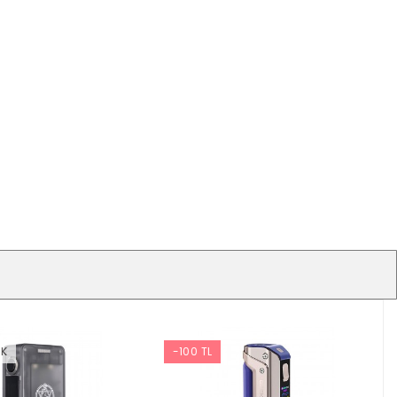
OK
-100 TL