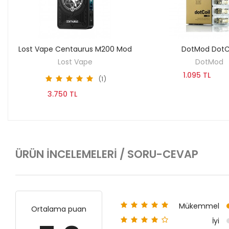
Lost Vape Centaurus M200 Mod
DotMod DotC
KEŞFET
KEŞFET
Lost Vape
DotMod
1.095 TL
(1)
3.750 TL
ÜRÜN İNCELEMELERI / SORU-CEVAP
Mükemmel
Ortalama puan
İyi