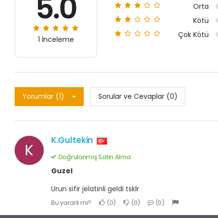
5.0
Orta
Kötü
Çok Kötü
1 İnceleme
Yorumlar (1)
Sorular ve Cevaplar (0)
K.Gultekin
K
Doğrulanmış Satın Alma
Guzel
Urun sifir jelatinli geldi tsklr
Bu yararlı mı?
0
0
0