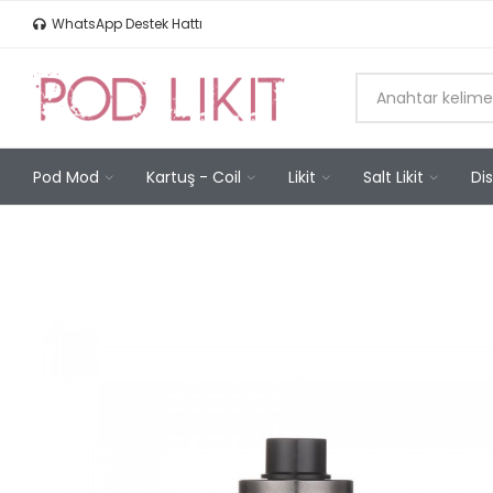
WhatsApp Destek Hattı
Pod Mod
Kartuş - Coil
Likit
Salt Likit
Di