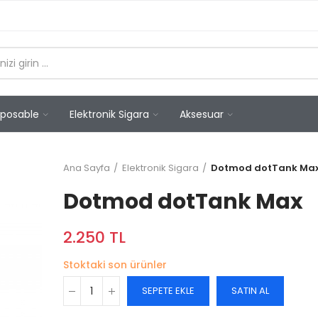
sposable
Elektronik Sigara
Aksesuar
Ana Sayfa
Elektronik Sigara
Dotmod dotTank Ma
Dotmod dotTank Max
2.250 TL
Stoktaki son ürünler
SEPETE EKLE
SATIN AL